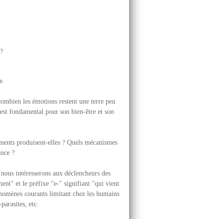
?
e.
ombien les émotions restent une terre peu
est fondamental pour son bien-être et son
ments produisent-elles ? Quels mécanismes
ance ?
 nous intéresserons aux déclencheurs des
t" et le préfixe "e-" signifiant "qui vient
nomènes courants limitant chez les humains
parasites, etc.